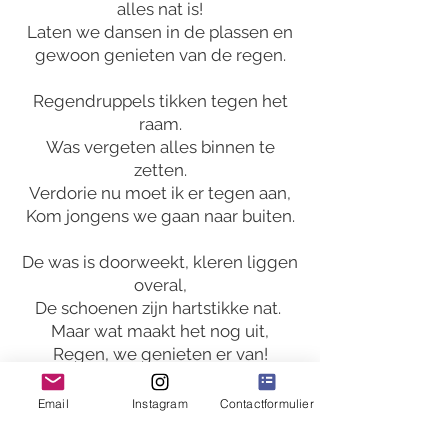
alles nat is!
Laten we dansen in de plassen en
gewoon genieten van de regen.
Regendruppels tikken tegen het
raam.
Was vergeten alles binnen te
zetten.
Verdorie nu moet ik er tegen aan,
Kom jongens we gaan naar buiten.
De was is doorweekt, kleren liggen
overal,
De schoenen zijn hartstikke nat.
Maar wat maakt het nog uit,
Regen, we genieten er van!
Want het regent, het regent, het
Email
Instagram
Contactformulier
regent.
En wat kan het ons nog schelen dat