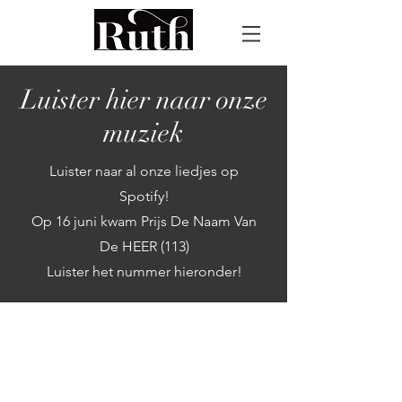
Luister hier naar onze
muziek
Luister naar al onze liedjes op
Spotify!
Op 16 juni kwam Prijs De Naam Van
De HEER (113)
Luister het nummer hieronder!